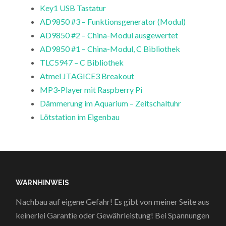
Key1 USB Tastatur
AD9850 #3 – Funktionsgenerator (Modul)
AD9850 #2 – China-Modul ausgewertet
AD9850 #1 – China-Modul, C Bibliothek
TLC5947 – C Bibliothek
Atmel JTAGICE3 Breakout
MP3-Player mit Raspberry Pi
Dämmerung im Aquarium – Zeitschaltuhr
Lötstation im Eigenbau
WARNHINWEIS
Nachbau auf eigene Gefahr! Es gibt von meiner Seite aus
keinerlei Garantie oder Gewährleistung! Bei Spannungen